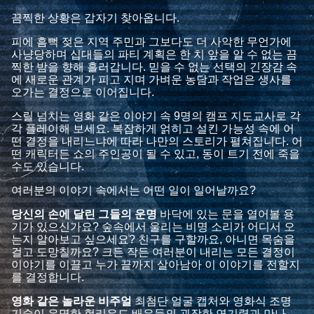
끔찍한 상황은 갑자기 찾아옵니다.
피에 흠뻑 젖은 지역 주민과 그보다도 더 사악한 무언가에
사냥당하며 십대들의 파티 계획은 한 치 앞을 알 수 없는 끔
찍한 밤을 향해 흘러갑니다. 믿을 수 없는 선택의 긴장감 속
에 새로운 관계가 피고 지며 가벼운 농담과 작업은 생사를
오가는 결정으로 이어집니다.
스릴 넘치는 영화 같은 이야기 속 9명의 캠프 지도교사로 각
각 플레이해 보세요. 복잡하게 얽히고 설킨 가능성 속에 어
떤 결정을 내리느냐에 따라 나만의 스토리가 펼쳐집니다. 어
떤 캐릭터든 쇼의 주인공이 될 수 있고, 동이 트기 전에 죽을
수도 있습니다.
여러분의 이야기 속에서는 어떤 일이 일어날까요?
당신의 손에 달린 그들의 운명
바닥에 있는 문을 열어볼 용
기가 있으신가요? 숲속에서 울리는 비명 소리가 어디서 오
는지 알아보고 싶으세요? 친구를 구할까요, 아니면 목숨을
걸고 도망칠까요? 크든 작든 여러분이 내리는 모든 결정이
이야기를 이끌고 누가 끝까지 살아남아 이 이야기를 전할지
를 결정합니다.
영화 같은 놀라운 비주얼
최첨단 얼굴 캡처와 영화식 조명
기술이 유명한 헐리우드 배우들의 굉장한 연기력과 만나,