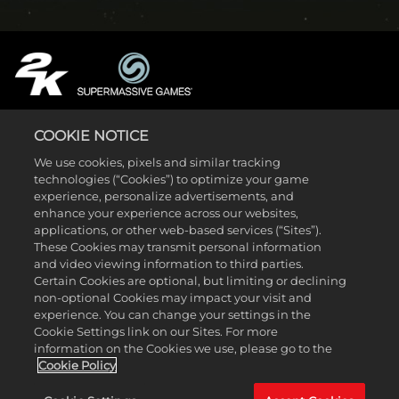
COOKIE NOTICE
We use cookies, pixels and similar tracking
LEGAL
technologies (“Cookies”) to optimize your game
SUPPORT
experience, personalize advertisements, and
enhance your experience across our websites,
applications, or other web-based services (“Sites”).
These Cookies may transmit personal information
and video viewing information to third parties.
Certain Cookies are optional, but limiting or declining
non-optional Cookies may impact your visit and
experience. You can change your settings in the
Cookie Settings link on our Sites. For more
© Supermassive Games 2026. Published and distributed by 2K.
information on the Cookies we use, please go to the
Supermassive Games, The Quarry and Quarry names and logos are
Cookie Policy
trademarks or registered trademarks of Supermassive Games