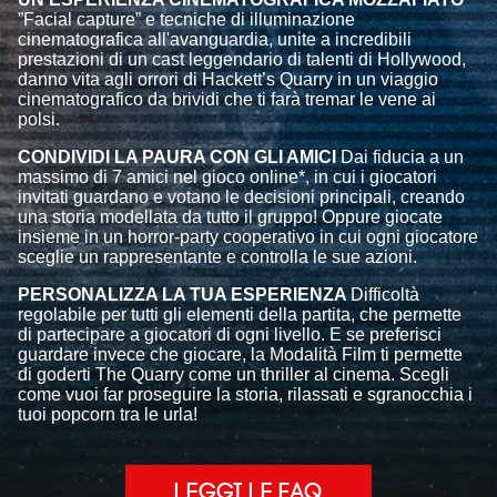
”Facial capture” e tecniche di illuminazione
cinematografica all'avanguardia, unite a incredibili
prestazioni di un cast leggendario di talenti di Hollywood,
danno vita agli orrori di Hackett’s Quarry in un viaggio
cinematografico da brividi che ti farà tremar le vene ai
polsi.
CONDIVIDI LA PAURA CON GLI AMICI
Dai fiducia a un
massimo di 7 amici nel gioco online*, in cui i giocatori
invitati guardano e votano le decisioni principali, creando
una storia modellata da tutto il gruppo! Oppure giocate
insieme in un horror-party cooperativo in cui ogni giocatore
sceglie un rappresentante e controlla le sue azioni.
PERSONALIZZA LA TUA ESPERIENZA
Difficoltà
regolabile per tutti gli elementi della partita, che permette
di partecipare a giocatori di ogni livello. E se preferisci
guardare invece che giocare, la Modalità Film ti permette
di goderti The Quarry come un thriller al cinema. Scegli
come vuoi far proseguire la storia, rilassati e sgranocchia i
tuoi popcorn tra le urla!
LEGGI LE FAQ