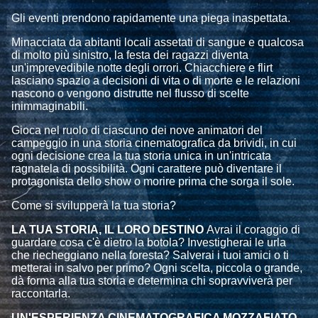
Gli eventi prendono rapidamente una piega inaspettata.
Minacciata da abitanti locali assetati di sangue e qualcosa
di molto più sinistro, la festa dei ragazzi diventa
un'imprevedibile notte degli orrori. Chiacchiere e flirt
lasciano spazio a decisioni di vita o di morte e le relazioni
nascono o vengono distrutte nel flusso di scelte
inimmaginabili.
Gioca nel ruolo di ciascuno dei nove animatori del
campeggio in una storia cinematografica da brividi, in cui
ogni decisione crea la tua storia unica in un'intricata
ragnatela di possibilità. Ogni carattere può diventare il
protagonista dello show o morire prima che sorga il sole.
Come si svilupperà la tua storia?
LA TUA STORIA, IL LORO DESTINO
Avrai il coraggio di
guardare cosa c'è dietro la botola? Investigherai le urla
che riecheggiano nella foresta? Salverai i tuoi amici o ti
metterai in salvo per primo? Ogni scelta, piccola o grande,
dà forma alla tua storia e determina chi sopravviverà per
raccontarla.
UN'ESPERIENZA CINEMATOGRAFICA MOZZAFIATO