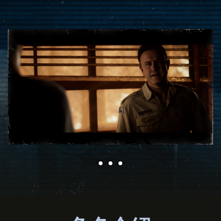
Accept
& Play
點擊「播放」即表
示你同意
YouTube的隱私
權政策
，並同意將
資料傳輸至
Google伺服
器。