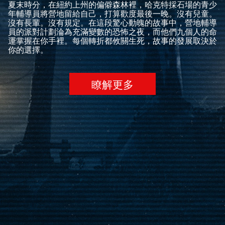
夏末時分，在紐約上州的偏僻森林裡，哈克特採石場的青少
年輔導員將營地留給自己，打算歡度最後一晚。沒有兒童。
沒有長輩。沒有規定。在這段驚心動魄的故事中，營地輔導
員的派對計劃淪為充滿變數的恐怖之夜，而他們九個人的命
運掌握在你手裡。每個轉折都攸關生死，故事的發展取決於
你的選擇。
瞭解更多