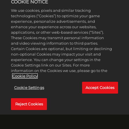
COOKIE NOTICE
We use cookies, pixels and similar tracking
technologies (“Cookies”) to optimize your game
experience, personalize advertisements, and
enhance your experience across our websites,
applications, or other web-based services (“Sites”).
These Cookies may transmit personal information
and video viewing information to third parties.
Certain Cookies are optional, but limiting or declining
non-optional Cookies may impact your visit and
experience. You can change your settings in the
Cookie Settings link on our Sites. For more
information on the Cookies we use, please go to the
EXPLOREZ HACKETT'S QUARRY
Cookie Policy
Cookie Settings
Accept Cookies
Tout au long du jeu, vous aurez l'opportunité d'explorer les
charmants environs du camp de vacance Hackett's Quarry,
tout comme les endroits les plus sombres. Soyez bien
attentif aux objets à collectionner et aux indices dissimulés
Reject Cookies
: ils pourront vous en dire plus sur la région et les mystères
qui s'y passent.