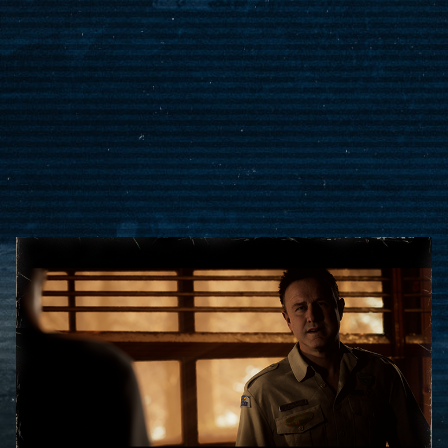
Accept & Play
Indem du auf "Spielen"
klickst, stimmst du den
Datenschutzbestimmungen
von YouTube
und der
Übertragung von Daten
an die Google-Server zu.